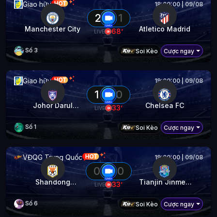
Giao hữu
18:00:00
|
09/08
2
1
Manchester City
Atletico Madrid
68’
LIVE
Số 3
Soi Kèo
Cược ngay
Giao hữu
19:00:00
|
09/08
1
0
Johor Darul
Chelsea FC
33’
LIVE
Takzim
Số 1
Soi Kèo
Cược ngay
VĐQG Trung Quốc
19:00:00
|
09/08
0
0
Shandong
Tianjin Jinmen
33’
LIVE
Taishan
Tiger
Số 6
Soi Kèo
Cược ngay