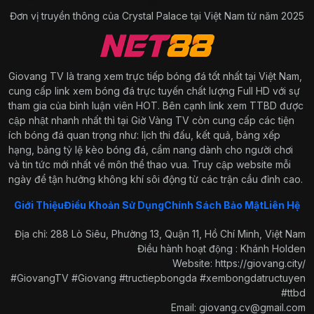
Đơn vị truyền thông của Crystal Palace tại Việt Nam từ năm 2025
Phát sóng tructiepbongda miễn phí 100%
Một trong những ưu điểm lớn nhất của Giovang là
việc phát sóng miễn phí mà không yêu cầu người
dùng phải đăng ký tài khoản hay đóng phí thuê
Giovang TV là trang xem
trực tiếp bóng đá
tốt nhất tại Việt Nam,
bao. Điều này giúp các fan bóng đá dễ dàng xem
cung cấp link xem bóng đá trực tuyến chất lượng Full HD với sự
trực tiếp bóng đá
mọi giải đấu lớn nhỏ mà không lo
tham gia của bình luận viên HOT. Bên cạnh link xem TTBD được
lắng về chi phí.
cập nhật nhanh nhất thì tại Giờ Vàng TV còn cung cấp các tiện
ích bóng đá quan trọng như: lịch thi đấu, kết quả, bảng xếp
Chất lượng hình ảnh sắc nét
hạng, bảng tỷ lệ kèo bóng đá, cẩm nang dành cho người chơi
GiovangTV sử dụng công nghệ truyền phát tiên
và tin tức mới nhất về môn thể thao vua. Truy cập website mỗi
tiến, cung cấp độ phân giải từ HD, Full HD cho đến
ngày để tận hưởng không khí sôi động từ các trận cầu đỉnh cao.
4K, đảm bảo người xem tận hưởng những khoảnh
khắc tuyệt vời nhất của trận đấu với hình ảnh sắc
Giới Thiệu
Điều Khoản Sử Dụng
Chính Sách Bảo Mật
Liên Hệ
nét và âm thanh sống động.
Địa chỉ: 288 Lò Siêu, Phường 13, Quận 11, Hồ Chí Minh, Việt Nam
Không giật lag, hỗ trợ đa dạng nền tảng
Điều hành hoạt động : Khánh Holden
người dùng
Website:
https://giovang.city/
Khán giả có thể truy cập Giovang trên máy tính,
#GiovangTV #Giovang #tructiepbongda #xembongdatructuyen
điện thoại di động hoặc smart TV mà không gặp trở
#ttbd
ngại về kết nối hay độ trễ. Nhờ cơ chế tối ưu băng
Email:
giovang.cv@gmail.com