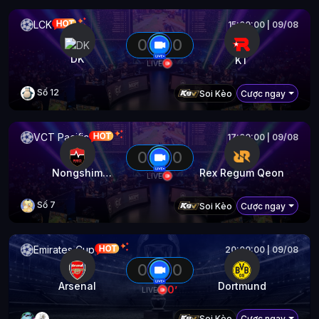
LCK
15:00:00
|
09/08
0
0
DK
KT
LIVE
Số 12
Soi Kèo
Cược ngay
VCT Pacific
17:00:00
|
09/08
0
0
Nongshim
Rex Regum Qeon
LIVE
RedForce
Số 7
Soi Kèo
Cược ngay
Emirates Cup
20:00:00
|
09/08
0
0
Arsenal
Dortmund
0’
LIVE
Soi Kèo
Cược ngay