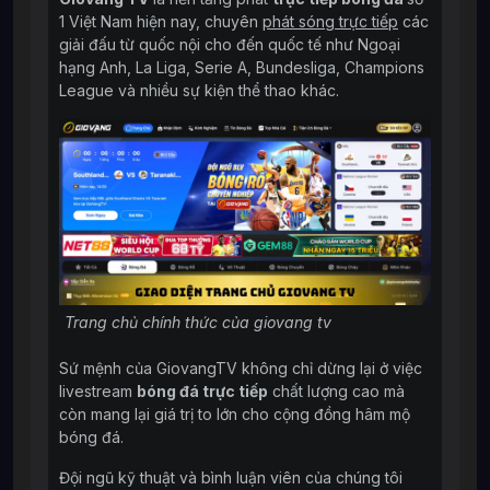
1 Việt Nam hiện nay, chuyên
phát sóng trực tiếp
các
giải đấu từ quốc nội cho đến quốc tế như Ngoại
hạng Anh, La Liga, Serie A, Bundesliga, Champions
League và nhiều sự kiện thể thao khác.
Trang chủ chính thức của giovang tv
Sứ mệnh của GiovangTV không chỉ dừng lại ở việc
livestream
bóng đá trực tiếp
chất lượng cao mà
còn mang lại giá trị to lớn cho cộng đồng hâm mộ
bóng đá.
Đội ngũ kỹ thuật và bình luận viên của chúng tôi