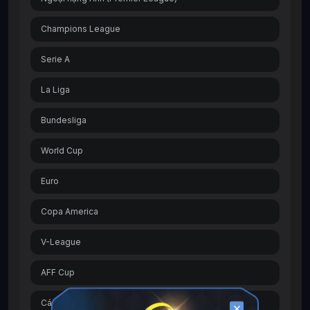
Champions League
Serie A
La Liga
Bundesliga
World Cup
Euro
Copa America
V-League
AFF Cup
Cách sử dụng Giovang để xem trực tiếp bóng đá
×