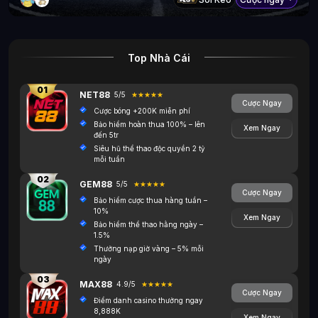
Top Nhà Cái
01
NET88
5/5
★★★★★
★★★★★
Cược Ngay
Cược bóng +200K miễn phí
Bảo hiểm hoàn thua 100% – lên
Xem Ngay
đến 5tr
Siêu hũ thể thao độc quyền 2 tỷ
mỗi tuần
02
GEM88
5/5
★★★★★
★★★★★
Cược Ngay
Bảo hiểm cược thua hàng tuần –
10%
Xem Ngay
Bảo hiểm thể thao hằng ngày –
1.5%
Thưởng nạp giờ vàng – 5% mỗi
ngày
03
MAX88
4.9/5
★★★★★
★★★★★
Cược Ngay
Điểm danh casino thưởng ngay
8,888K
Xem Ngay