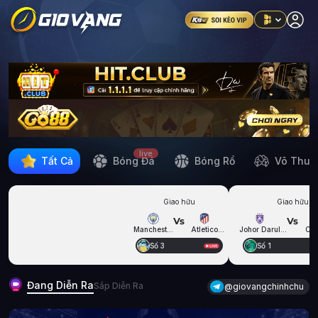
live
Tất Cả
Bóng Đá
Bóng Rổ
Võ Thuậ
Giao hữu
Giao hữu
Manchester
Atletico
Johor Darul
Che
City
Madrid
Takzim
Số 3
Số 1
Đang Diễn Ra
Sắp Diễn Ra
@giovangchinhchu