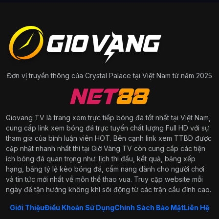
Những tiện tích nổi bật mà kênh trực tiếp bóng
đá Giờ Vàng TV cung cấp
Đơn vị truyền thông của Crystal Palace tại Việt Nam từ năm 2025
Phát sóng tructiepbongda miễn phí 100%
Một trong những ưu điểm lớn nhất của Giovang là
việc phát sóng miễn phí mà không yêu cầu người
dùng phải đăng ký tài khoản hay đóng phí thuê
Giovang TV là trang xem
trực tiếp bóng đá
tốt nhất tại Việt Nam,
bao. Điều này giúp các fan bóng đá dễ dàng xem
cung cấp link xem bóng đá trực tuyến chất lượng Full HD với sự
trực tiếp bóng đá
mọi giải đấu lớn nhỏ mà không lo
tham gia của bình luận viên HOT. Bên cạnh link xem TTBD được
lắng về chi phí.
cập nhật nhanh nhất thì tại Giờ Vàng TV còn cung cấp các tiện
ích bóng đá quan trọng như: lịch thi đấu, kết quả, bảng xếp
Chất lượng hình ảnh sắc nét
hạng, bảng tỷ lệ kèo bóng đá, cẩm nang dành cho người chơi
GiovangTV sử dụng công nghệ truyền phát tiên
và tin tức mới nhất về môn thể thao vua. Truy cập website mỗi
tiến, cung cấp độ phân giải từ HD, Full HD cho đến
ngày để tận hưởng không khí sôi động từ các trận cầu đỉnh cao.
4K, đảm bảo người xem tận hưởng những khoảnh
khắc tuyệt vời nhất của trận đấu với hình ảnh sắc
Giới Thiệu
Điều Khoản Sử Dụng
Chính Sách Bảo Mật
Liên Hệ
nét và âm thanh sống động.