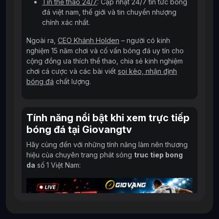
Tin thể thao 24/7
: Cập nhật 24/7 tin tức bóng
đá việt nam, thế giới và tin chuyển nhượng
chính xác nhất.
Ngoài ra,
CEO Khánh Holden
– người có kinh
nghiệm 15 năm chơi và cố vấn bóng đá uy tín cho
cộng đồng ưa thích thể thao, chia sẻ kinh nghiệm
chơi cá cược và các bài viết
soi kèo, nhận định
bóng đá
chất lượng.
Tính năng nổi bật khi xem trực tiếp
bóng đá tại Giovangtv
Hãy cùng đến với những tính năng làm nên thương
hiệu của chuyên trang phát sóng
truc tiep bong
da
số 1 Việt Nam: