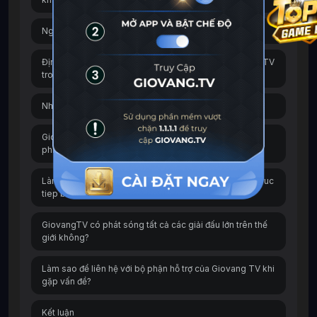
Người dùng đánh giá Giovang như thế nào?
Định hướng của kênh xem bóng đá trực tuyến GiovangTV
trong tương lai
Những câu hỏi về Giovang TV
Giovang TV phát tructiepbongda miễn phí hay phải trả
phí?
Làm thế nào để khắc phục tình trạng giật lag khi xem truc
tiep bong da trên Giovang?
GiovangTV có phát sóng tất cả các giải đấu lớn trên thế
giới không?
Làm sao để liên hệ với bộ phận hỗ trợ của Giovang TV khi
gặp vấn đề?
Kết luận