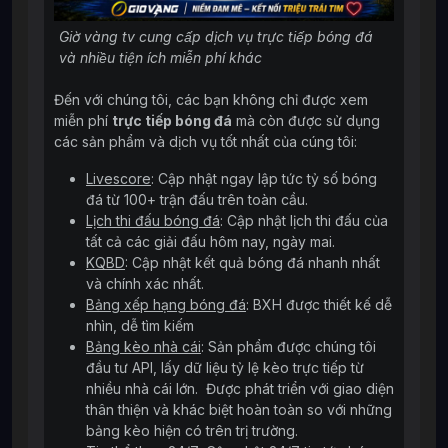
Giờ vàng tv cung cấp dịch vụ trực tiếp bóng đá
và nhiều tiện ích miễn phí khác
Đến với chúng tôi, các bạn không chỉ được xem
miễn phí
trực tiếp bóng đá
mà còn được sử dụng
các sản phẩm và dịch vụ tốt nhất của cúng tôi:
Livescore
: Cập nhật ngay lập tức tỷ số bóng
đá từ 100+ trận đấu trên toàn cầu.
Lịch thi đấu bóng đá
: Cập nhật lịch thi đấu của
tất cả các giải đấu hôm nay, ngày mai.
KQBD
: Cập nhật kết quả bóng đá nhanh nhất
và chính xác nhất.
Bảng xếp hạng bóng đá
: BXH được thiết kế dễ
nhìn, dễ tìm kiếm
Bảng kèo nhà cái
: Sản phẩm được chúng tôi
đầu tư API, lấy dữ liệu tỷ lệ kèo trực tiếp từ
nhiều nhà cái lớn. Được phát triển với giao diện
thân thiện và khác biệt hoàn toàn so với những
bảng kèo hiện có trên trị trường.