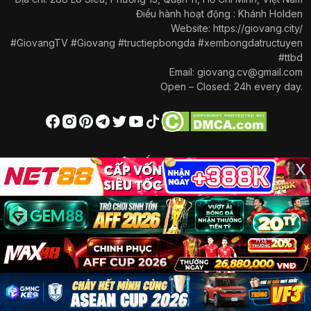
Điều hành hoạt động : Khánh Holden
Website:
https://giovang.city/
Lịch thi đấu các giải trong nước Việt Nam
#GiovangTV #Giovang #tructiepbongda #xembongdatructuyen
Bên cạnh việc chú trọng vào các giải đấu quốc tế,
#ttbd
Giờ Vàng TV cũng không quên cập nhật đầy đủ
Email:
giovang.cv@gmail.com
lịch thi đấu của các giải trong nước, điển hình là V-
Open – Closed: 24h every day.
League, Cúp Quốc gia và các giải đấu trẻ. Fan trái
bóng tròn Việt Nam có thể dễ dàng tra cứu lịch phát
sóng của đội bóng yêu thích, từ các câu lạc bộ nổi
tiếng như Công An Hà Nội, Hoàng Anh Gia Lai đến
các đội bóng ít tên tuổi hơn.
x
LIÊN KẾT NHANH
Việc cung cấp lịch đấu bóng đá trong nước cũng
Trang Chủ
Nhận định
giúp Giovang TV thu hút được sự quan tâm của
người hâm mộ địa phương, mang đến sự tiện lợi và
Kinh Nghiệm
Tin Bóng Đá
dễ dàng theo dõi các trận đấu quan trọng của
Top Nhà Cái
Đổi Thưởng
bóng đá Việt Nam.
Copyright © 2026 GioVang, All rights reserved.
Lịch bóng đá V-League cập nhật nhanh cho