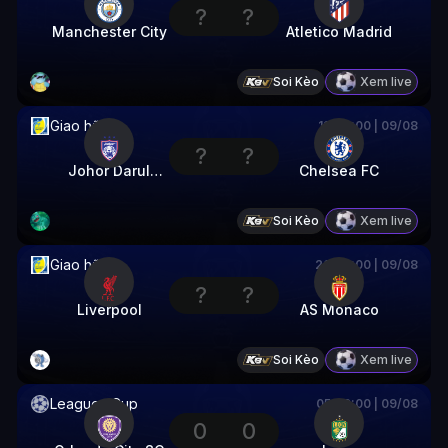
?
?
Manchester City
Atletico Madrid
Soi Kèo
Xem live
Giao hữu
19:00:00
|
09/08
?
?
Johor Darul
Chelsea FC
Takzim
Soi Kèo
Xem live
Giao hữu
20:30:00
|
09/08
?
?
Liverpool
AS Monaco
Soi Kèo
Xem live
Leagues Cup
05:30:00
|
09/08
0
0