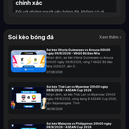
chính xác
Đối với những người yêu bóng đá, không có gì
quan trọng hơn việc nắm rõ lịch thi đấu của các trận
đấu yêu thích. Giovang TV hiểu rõ nhu cầu này và
đã đầu tư mạnh mẽ vào việc cung cấp lịch đấu
chính xác và chi tiết. Tại Giovangtv, người xem có
Soi kèo bóng đá
Xem thêm ›
thể dễ dàng tra cứu ltd bóng đá hôm nay, ngày mai,
cũng như trong các ngày tiếp theo của mọi giải đấu
Soi kèo Vitoria Guimaraes vs Arouca 00h00
ngày 09/8/2026 – VĐQG Bồ Đào Nha
lớn nhỏ trên toàn cầu. Từ những giải đấu có quy mô
Nhận định, soi kèo Vitoria Guimaraes vs Arouca
quốc tế như World Cup, Champions League cho
00h00 ngày 09/8/2026, vòng 1 VĐQG Bồ Đào
đến những giải trong nước như V-League, tất cả
Nha 2026/27, sân D....
đều được cập nhật một cách chi tiết và minh bạch.
07/08/2026
Soi kèo Thái Lan vs Myanmar 20h00 ngày
08/8/2026 – ASEAN Cup 2026
Nhận định, soi kèo Thái Lan vs Myanmar 20h00
Lịch thi đấu bóng đá hôm nay tại Giovang TV
ngày 08/8/2026, vòng bảng B ASEAN Cup 2026,
cập nhật sớm nhất
sân Rajamangala. Tính...
06/08/2026
Khác với nhiều nền tảng khác, GiovangTV không
chỉ dừng lại ở việc liệt kê các trận đấu theo ngày,
Soi kèo Malaysia vs Philippines 20h00 ngày
08/8/2026 – ASEAN Cup 2026
mà còn cung cấp thông tin đầy đủ về giờ thi đấu,