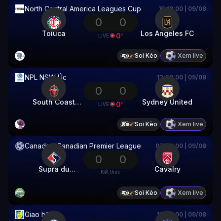
North Central America Leagues Cup
10:10:00
|
09/08
0
0
Toluca
Los Angeles FC
0
’
LIVE
Soi Kèo
Xem live
NPL NSW Úc
12:00:00
|
09/08
0
0
South Coast
Sydney United
0
’
LIVE
Wolves
Soi Kèo
Xem live
Canada - Canadian Premier League
07:00:00
|
09/08
0
0
Supra du
Cavalry
Kết thúc
Quebec
Soi Kèo
Xem live
Giao hữu
18:00:00
|
09/08