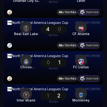
Orlando City SC
León
Kết thúc
Soi Kèo
Xem live
North Central America Leagues Cup
09:00:00
|
09/08
4
0
Real Salt Lake
CF Atlante
Kết thúc
Soi Kèo
Xem live
North Central America Leagues Cup
08:00:00
|
09/08
0
1
Chivas
FC Dallas
Kết thúc
Guadalajara
Soi Kèo
Xem live
North Central America Leagues Cup
07:00:00
|
09/08
1
2
Inter Miami
Monterrey
Bị hoãn