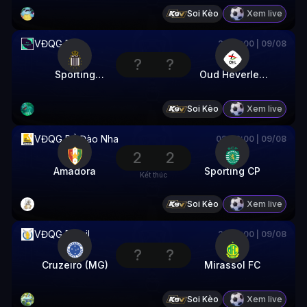
Soi Kèo
Xem live
VĐQG Bỉ
21:00:00
|
09/08
?
?
Sporting
Oud Heverlee
Charleroi
Leuven
Soi Kèo
Xem live
VĐQG Bồ Đào Nha
02:30:00
|
09/08
2
2
Amadora
Sporting CP
Kết thúc
Soi Kèo
Xem live
VĐQG Brazil
21:00:00
|
09/08
?
?
Cruzeiro (MG)
Mirassol FC
Soi Kèo
Xem live