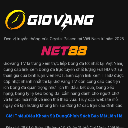
bộ châu Âu nào cũng muốn tham gia. Lịch đấu
của Champions League trên GiovangTV luôn
được cập nhật sớm và chính xác, từ vòng
bảng, vòng knock-out cho đến trận chung kết.
Europa League:
Là giải đấu phụ của
Champions League, Europa League cũng thu
hút sự quan tâm lớn từ người hâm mộ.
Đơn vị truyền thông của Crystal Palace tại Việt Nam từ năm 2025
GiovangTV không chỉ cập nhật lịch đấu chi tiết
của các trận đấu trong giải mà còn cung cấp
thêm thông tin về các đội bóng ít tên tuổi.
Ngoại hạng Anh:
Giải đấu hấp dẫn nhất hành
Giovang TV là trang xem
trực tiếp bóng đá
tốt nhất tại Việt Nam,
tinh luôn có sự theo dõi đặc biệt từ cộng đồng
cung cấp link xem bóng đá trực tuyến chất lượng Full HD với sự
người hâm mộ bóng đá Việt Nam. Lịch đấu
tham gia của bình luận viên HOT. Bên cạnh link xem TTBD được
Ngoại hạng Anh trên Giovang TV luôn được
cập nhật nhanh nhất thì tại Giờ Vàng TV còn cung cấp các tiện
cập nhật đầy đủ, từ các trận đấu đầu mùa đến
ích bóng đá quan trọng như: lịch thi đấu, kết quả, bảng xếp
cuối mùa, với thời gian chi tiết và đầy đủ các
hạng, bảng tỷ lệ kèo bóng đá, cẩm nang dành cho người chơi
kênh phát sóng.
và tin tức mới nhất về môn thể thao vua. Truy cập website mỗi
ngày để tận hưởng không khí sôi động từ các trận cầu đỉnh cao.
Giới Thiệu
Điều Khoản Sử Dụng
Chính Sách Bảo Mật
Liên Hệ
Lịch bóng đá World Cup cùng các giải đấu quốc
Địa chỉ: 288 Lò Siêu, Phường 13, Quận 11, Hồ Chí Minh, Việt Nam
tế lớn nhỏ