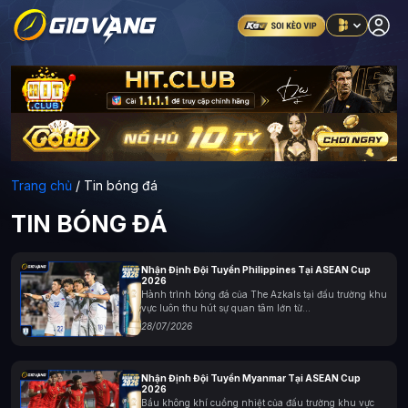
Trang chủ
/
Tin bóng đá
TIN BÓNG ĐÁ
Nhận Định Đội Tuyển Philippines Tại ASEAN Cup
2026
Hành trình bóng đá của The Azkals tại đấu trường khu
vực luôn thu hút sự quan tâm lớn từ...
28/07/2026
Nhận Định Đội Tuyển Myanmar Tại ASEAN Cup
2026
Bầu không khí cuồng nhiệt của đấu trường khu vực