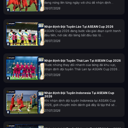
đang nóng lên từng ngày với chủ đề nhận định...
28/07/2026
Nhận Định Đội Tuyển Lào Tại ASEAN Cup 2026
ASEAN Cup 2026 đang bước vào giai đoạn cạnh tranh
đầu tiên, nơi các đội bóng bắt đầu bộc lộ...
28/07/2026
Nhận Định Đội Tuyển Thái Lan Tại ASEAN Cup 2026
Trước những thay đổi nhanh của bóng đá khu vực,
nhận định đội tuyển Thái Lan tại ASEAN Cup 2026...
27/07/2026
Nhận Định Đội Tuyển Indonesia Tại ASEAN Cup
2026
Khi nhận định đội tuyển Indonesia tại ASEAN Cup
2026, giới chuyên môn đánh giá đây là tập thể sở...
27/07/2026