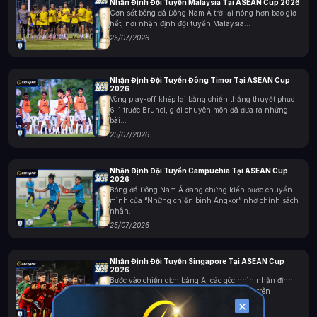
Nhận Định Đội Tuyển Malaysia Tại ASEAN Cup 2026
Cơn sốt bóng đá Đông Nam Á trở lại nóng hơn bao giờ
hết, nơi nhận định đội tuyển Malaysia...
25/07/2026
Nhận Định Đội Tuyển Đông Timor Tại ASEAN Cup
2026
Vòng play-off khép lại bằng chiến thắng thuyết phục
6-1 trước Brunei, giới chuyên môn đã đưa ra những
bài...
25/07/2026
Nhận Định Đội Tuyển Campuchia Tại ASEAN Cup
2026
Bóng đá Đông Nam Á đang chứng kiến bước chuyển
mình của “Những chiến binh Angkor” nhờ chính sách
nhân...
25/07/2026
Nhận Định Đội Tuyển Singapore Tại ASEAN Cup
2026
Bước vào chiến dịch bảng A, các góc nhìn nhận định
đội tuyển Singapore tại ASEAN Cup 2026 trên
×
GiovangTV...
25/07/2026