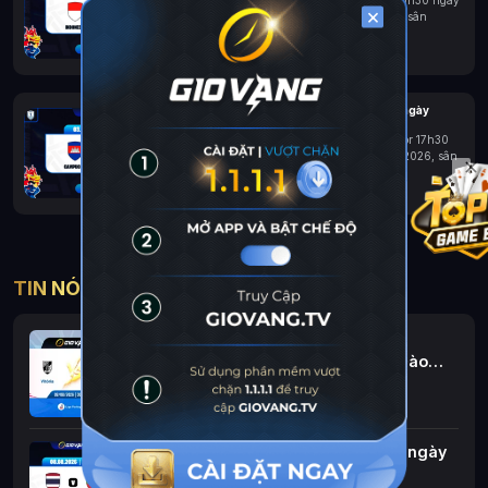
×
03/8/2026, vòng bảng A ASEAN Cup 2026, sân
Pakansari. Luôn...
01/08/2026
Soi kèo Campuchia vs Đông Timor 17h30 ngày
03/8/2026 – ASEAN Cup 2026
Nhận định, soi kèo Campuchia vs Đông Timor 17h30
ngày 03/8/2026, vòng bảng A ASEAN Cup 2026, sân
Morodok Techo...
01/08/2026
Tải thêm
TIN NÓNG
Soi kèo Vitoria Guimaraes vs Arouca
00h00 ngày 09/8/2026 – VĐQG Bồ Đào
Nha
07/08/2026
Soi kèo Thái Lan vs Myanmar 20h00 ngày
08/8/2026 – ASEAN Cup 2026