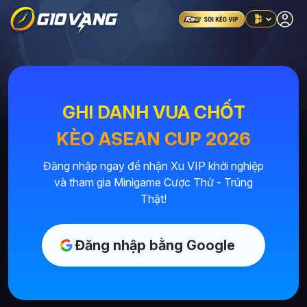
GHI DANH VUA CHỐT
KÈO ASEAN CUP 2026
Đăng nhập ngay để nhận Xu VIP khởi nghiệp
và tham gia Minigame Cược Thử - Trúng
Thật!
Đăng nhập bằng Google