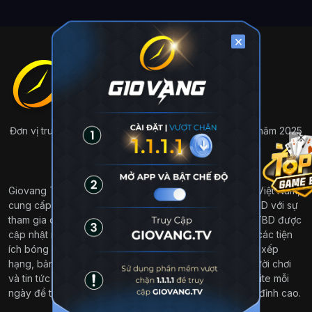
×
Đơn vị truyền thông của Crystal Palace tại Việt Nam từ năm 2025
Giovang TV là trang xem
trực tiếp bóng đá
tốt nhất tại Việt Nam,
cung cấp link xem bóng đá trực tuyến chất lượng Full HD với sự
tham gia của bình luận viên HOT. Bên cạnh link xem TTBD được
cập nhật nhanh nhất thì tại Giờ Vàng TV còn cung cấp các tiện
ích bóng đá quan trọng như: lịch thi đấu, kết quả, bảng xếp
hạng, bảng tỷ lệ kèo bóng đá, cẩm nang dành cho người chơi
và tin tức mới nhất về môn thể thao vua. Truy cập website mỗi
ngày để tận hưởng không khí sôi động từ các trận cầu đỉnh cao.