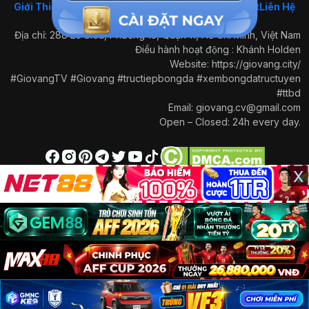
Giới Thiệu
Điều Khoản Sử Dụng
Chính Sách Bảo Mật
Liên Hệ
Địa chỉ: 288 Lò Siêu, Phường 13, Quận 11, Hồ Chí Minh, Việt Nam
Điều hành hoạt động : Khánh Holden
Website:
https://giovang.city/
#GiovangTV #Giovang #tructiepbongda #xembongdatructuyen
#ttbd
Email:
giovang.cv@gmail.com
Open – Closed: 24h every day.
x
LIÊN KẾT NHANH
Trang Chủ
Nhận định
Kinh Nghiệm
Tin Bóng Đá
Top Nhà Cái
Đổi Thưởng
Copyright © 2026 GioVang, All rights reserved.