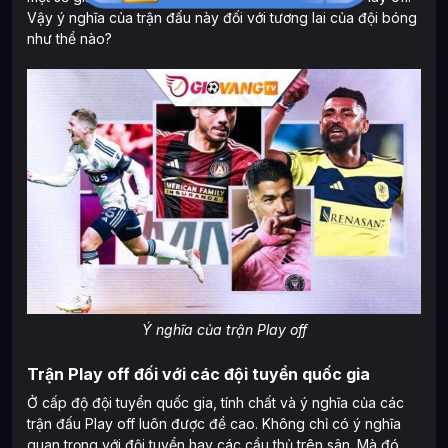
Vậy ý nghĩa của trận đấu này đối với tương lai của đội bóng
như thể nào?
Ý nghĩa của trận Play off
Trận Play off đối với các đội tuyển quốc gia
Ở cấp độ đội tuyển quốc gia, tính chất và ý nghĩa của các
trận đấu Play off luôn được đề cao. Không chỉ có ý nghĩa
quan trọng với đội tuyển hay các cầu thủ trên sân. Mà đó