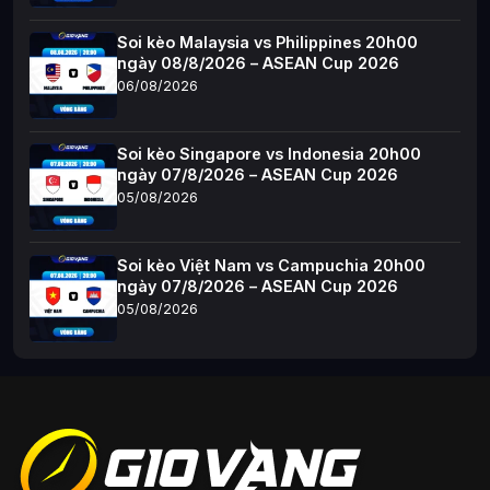
Soi kèo Malaysia vs Philippines 20h00
ngày 08/8/2026 – ASEAN Cup 2026
06/08/2026
Soi kèo Singapore vs Indonesia 20h00
ngày 07/8/2026 – ASEAN Cup 2026
05/08/2026
Soi kèo Việt Nam vs Campuchia 20h00
ngày 07/8/2026 – ASEAN Cup 2026
05/08/2026