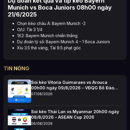
Dự đoán kết quả và tip kèo Bayern
Munich vs Boca Juniors 08h00 ngày
21/6/2025
Chọn kèo châu Á: Bayern Munich -2
O/U: Tài 3 1/4
1X2: Bayern Munich chiến thắng
Dự đoán tỷ số: Bayern Munich 4 – 1 Boca Juniors
Xỉu 3.5 thẻ vàng, Tài 9.5 phạt góc
TIN NÓNG
Soi kèo Vitoria Guimaraes vs Arouca
00h00 ngày 09/8/2026 – VĐQG Bồ Đào
Nha
07/08/2026
Soi kèo Thái Lan vs Myanmar 20h00 ngày
08/8/2026 – ASEAN Cup 2026
06/08/2026