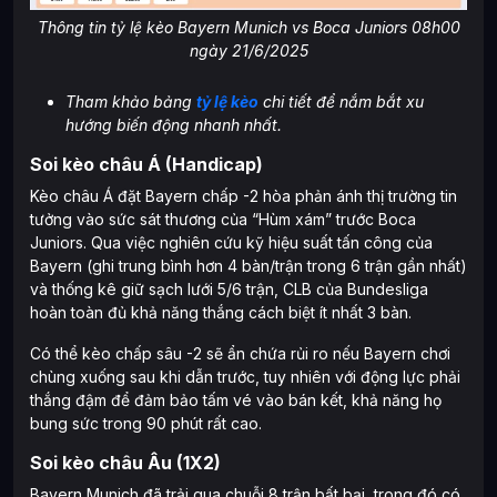
Thông tin tỷ lệ kèo Bayern Munich vs Boca Juniors 08h00
ngày 21/6/2025
Tham khảo bảng
tỷ lệ kèo
chi tiết để nắm bắt xu
hướng biến động nhanh nhất.
Soi kèo châu Á (Handicap)
Kèo châu Á đặt Bayern chấp -2 hòa phản ánh thị trường tin
tưởng vào sức sát thương của “Hùm xám” trước Boca
Juniors. Qua việc nghiên cứu kỹ hiệu suất tấn công của
Bayern (ghi trung bình hơn 4 bàn/trận trong 6 trận gần nhất)
và thống kê giữ sạch lưới 5/6 trận, CLB của Bundesliga
hoàn toàn đủ khả năng thắng cách biệt ít nhất 3 bàn.
Có thể kèo chấp sâu -2 sẽ ẩn chứa rủi ro nếu Bayern chơi
chùng xuống sau khi dẫn trước, tuy nhiên với động lực phải
thắng đậm để đảm bảo tấm vé vào bán kết, khả năng họ
bung sức trong 90 phút rất cao.
Soi kèo châu Âu (1X2)
Bayern Munich đã trải qua chuỗi 8 trận bất bại, trong đó có