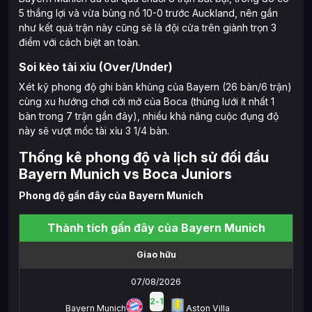
5 thắng lợi và vừa bùng nổ 10-0 trước Auckland, nên gần
như kết quả trận này cũng sẽ là đội cửa trên giành trọn 3
điểm với cách biệt an toàn.
Soi kèo tài xỉu (Over/Under)
Xét kỹ phong độ ghi bàn khủng của Bayern (26 bàn/6 trận)
cùng xu hướng chơi cởi mở của Boca (thủng lưới ít nhất 1
bàn trong 7 trận gần đây), nhiều khả năng cuộc đụng độ
này sẽ vượt mốc tài xỉu 3 1/4 bàn.
Thống kê phong độ và lịch sử đối đầu
Bayern Munich vs Boca Juniors
Phong độ gần đây của Bayern Munich
Thành tích gần đây của Bayern Munich
Giao hữu
07/08/2026
2
-
1
Bayern Munich
Aston Villa