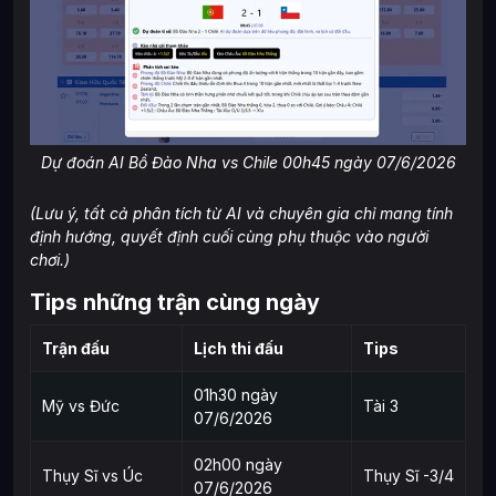
Dự đoán AI Bồ Đào Nha vs Chile 00h45 ngày 07/6/2026
(Lưu ý, tất cả phân tích từ AI và chuyên gia chỉ mang tính
định hướng, quyết định cuối cùng phụ thuộc vào người
chơi.)
Tips những trận cùng ngày
Trận đấu
Lịch thi đấu
Tips
01h30 ngày
Mỹ vs Đức
Tài 3
07/6/2026
02h00 ngày
Thụy Sĩ vs Úc
Thụy Sĩ -3/4
07/6/2026