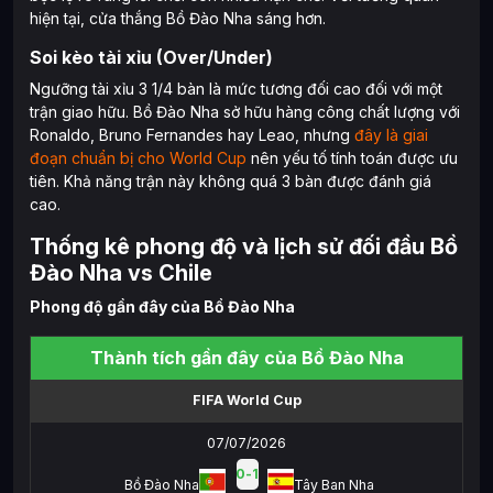
hiện tại, cửa thắng Bồ Đào Nha sáng hơn.
Soi kèo tài xỉu (Over/Under)
Ngưỡng tài xỉu 3 1/4 bàn là mức tương đối cao đối với một
trận giao hữu. Bồ Đào Nha sở hữu hàng công chất lượng với
Ronaldo, Bruno Fernandes hay Leao, nhưng
đây là giai
đoạn chuẩn bị cho World Cup
nên yếu tố tính toán được ưu
tiên. Khả năng trận này không quá 3 bàn được đánh giá
cao.
Thống kê phong độ và lịch sử đối đầu Bồ
Đào Nha vs Chile
Phong độ gần đây của Bồ Đào Nha
Thành tích gần đây của Bồ Đào Nha
FIFA World Cup
07/07/2026
0
-
1
Bồ Đào Nha
Tây Ban Nha