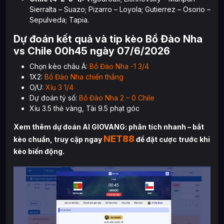
Sierralta – Suazo; Pizarro – Loyola; Gutierrez – Osorio –
Sepulveda; Tapia.
Dự đoán kết quả và tip kèo Bồ Đào Nha
vs Chile 00h45 ngày 07/6/2026
Chọn kèo châu Á:
Bồ Đào Nha -1 3/4
1X2:
Bồ Đào Nha chiến thắng
O/U:
Xỉu 3 1/4
Dự đoán tỷ số:
Bồ Đào Nha 2 – 0 Chile
Xỉu 3.5 thẻ vàng, Tài 9.5 phạt góc
Xem thêm dự đoán AI GIOVANG: phân tích nhanh – bắt
NET88
kèo chuẩn, truy cập ngay
để đặt cược trước khi
kèo biến động.