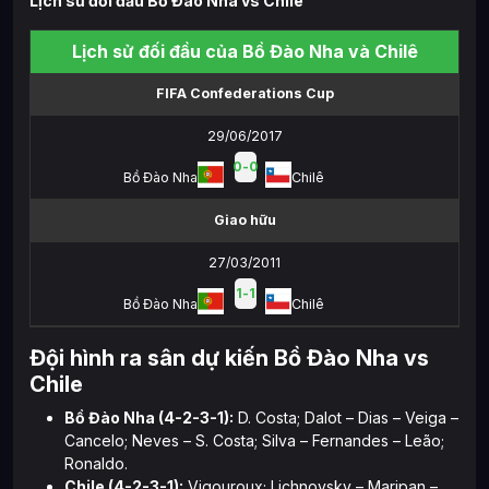
Lịch sử đối đầu Bồ Đào Nha vs Chile
Lịch sử đối đầu của Bồ Đào Nha và Chilê
FIFA Confederations Cup
29/06/2017
0
-
0
Bồ Đào Nha
Chilê
Giao hữu
27/03/2011
1
-
1
Bồ Đào Nha
Chilê
Đội hình ra sân dự kiến Bồ Đào Nha vs
Chile
Bồ Đào Nha (4-2-3-1):
D. Costa; Dalot – Dias – Veiga –
Cancelo; Neves – S. Costa; Silva – Fernandes – Leão;
Ronaldo.
Chile (4-2-3-1):
Vigouroux; Lichnovsky – Maripan –