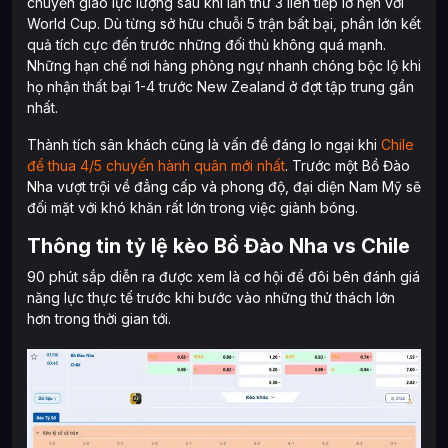
chuyển giao lực lượng sau khi lần thứ 3 liên tiếp lỡ hẹn với
World Cup. Dù từng sở hữu chuỗi 5 trận bất bại, phần lớn kết
quả tích cực đến trước những đối thủ không quá mạnh.
Những hạn chế nơi hàng phòng ngự nhanh chóng bộc lộ khi
họ nhận thất bại 1-4 trước New Zealand ở đợt tập trung gần
nhất.
Thành tích sân khách cũng là vấn đề đáng lo ngại khi
Chile
để thua 4/5 chuyến hành quân mới nhất
. Trước một Bồ Đào
Nha vượt trội về đẳng cấp và phong độ, đại diện Nam Mỹ sẽ
đối mặt với khó khăn rất lớn trong việc giành bóng.
Thông tin tỷ lệ kèo Bồ Đào Nha vs Chile
90 phút sắp diễn ra được xem là cơ hội để đôi bên đánh giá
năng lực thực tế trước khi bước vào những thử thách lớn
hơn trong thời gian tới.