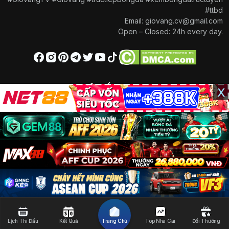
#ttbd
Email:
giovang.cv@gmail.com
Open – Closed: 24h every day.
x
LIÊN KẾT NHANH
Trang Chủ
Nhận định
Kinh Nghiệm
Tin Bóng Đá
Top Nhà Cái
Đổi Thưởng
Copyright © 2026 GioVang, All rights reserved.
Lịch Thi Đấu
Kết Quả
Trang Chủ
Top Nhà Cái
Đổi Thưởng