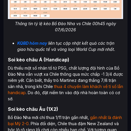
Thông tin tỷ lệ kèo Bồ Đào Nha vs Chile 00h45 ngày
07/6/2026
KQBD hôm nay
liên tục cập nhật kết quả các trận
giao hữu quốc tế và vòng loại World Cup mới nhất.
Soi kèo châu Á (Handicap)
Dù thiếu một số nhân tố từ PSG, chất lượng đội hình của Bồ
Đào Nha vẫn vượt xa Chile thông qua mức chấp -1 3/4 được
niêm yết. Cần biết, thầy trò Martinez đang thắng 7/8 trận
sân nhà, trong khi Chile
thua 4 chuyến làm khách về tỉ số lẫn
handicap
. Do đó, đặt niềm tin vào đội nhà hoàn toàn có cơ
sở.
Soi kèo châu Âu (1X2)
Bồ Đào Nha mới chỉ thua 1/11 trận gần nhất,
gần nhất là đánh
bại Mỹ 2-0
. Phía đối diện, Chile thua đậm New Zealand và
bộc lộ rõ ràng lối chơi còn nhiều hạn chế. Với tương quan