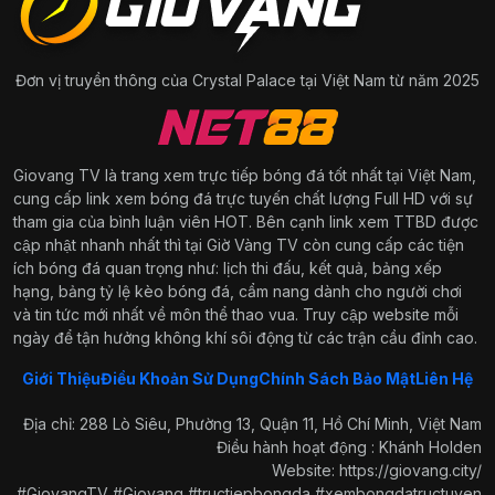
Đơn vị truyền thông của Crystal Palace tại Việt Nam từ năm 2025
Giovang TV là trang xem
trực tiếp bóng đá
tốt nhất tại Việt Nam,
cung cấp link xem bóng đá trực tuyến chất lượng Full HD với sự
tham gia của bình luận viên HOT. Bên cạnh link xem TTBD được
cập nhật nhanh nhất thì tại Giờ Vàng TV còn cung cấp các tiện
ích bóng đá quan trọng như: lịch thi đấu, kết quả, bảng xếp
hạng, bảng tỷ lệ kèo bóng đá, cẩm nang dành cho người chơi
và tin tức mới nhất về môn thể thao vua. Truy cập website mỗi
ngày để tận hưởng không khí sôi động từ các trận cầu đỉnh cao.
Giới Thiệu
Điều Khoản Sử Dụng
Chính Sách Bảo Mật
Liên Hệ
Địa chỉ: 288 Lò Siêu, Phường 13, Quận 11, Hồ Chí Minh, Việt Nam
Điều hành hoạt động : Khánh Holden
Website:
https://giovang.city/
#GiovangTV #Giovang #tructiepbongda #xembongdatructuyen