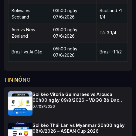
Bolivia vs
03h00 ngày
Scotland -1
Scotland
07/6/2026
1/4
Anh vs New
03h00 ngày
Tài 3 1/4
Zealand
07/6/2026
05h00 ngày
Brazil vs Ai Cập
Brazil -1 1/2
07/6/2026
TIN NÓNG
Soi kèo Vitoria Guimaraes vs Arouca
00h00 ngày 09/8/2026 – VĐQG Bồ Đào
Nha
07/08/2026
Soi kèo Thái Lan vs Myanmar 20h00 ngày
08/8/2026 – ASEAN Cup 2026