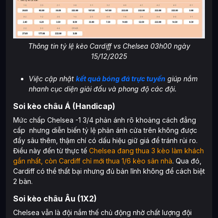
Thông tin tỷ lệ kèo Cardiff vs Chelsea 03h00 ngày
15/12/2025
Việc cập nhật
kết quả bóng đá trực tuyến
giúp nắm
nhanh cục diện giải đấu và phong độ các đội.
Soi kèo châu Á (Handicap)
Mức chấp Chelsea -1 3/4 phản ánh rõ khoảng cách đẳng
cấp nhưng diễn biến tỷ lệ phản ánh cửa trên không được
đẩy sâu thêm, thậm chí có dấu hiệu giữ giá để tránh rủi ro.
Điều này đến từ thực tế
Chelsea đang thua 3 kèo làm khách
gần nhất, còn Cardiff chỉ mới thua 1/6 kèo sân nhà
. Qua đó,
Cardiff có thể thất bại nhưng đủ bản lĩnh không để cách biệt
2 bàn.
Soi kèo châu Âu (1X2)
Chelsea vẫn là đội nắm thế chủ động nhờ chất lượng đội