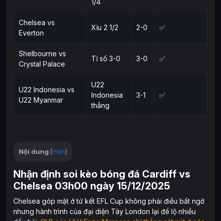
1/4
Chelsea vs
Xỉu 2 1/2
2-0
✅
Everton
Shelbourne vs
Tỉ số 3-0
3-0
✅
Crystal Palace
U22
U22 Indonesia vs
Indonesia
3-1
✅
U22 Myanmar
thắng
Nội dung
[
Hiện
]
Nhận định soi kèo bóng đá Cardiff vs
Chelsea 03h00 ngày 15/12/2025
Chelsea góp mặt ở tứ kết EFL Cup không phải điều bất ngờ
nhưng hành trình của đại diện Tây London lại để lộ nhiều