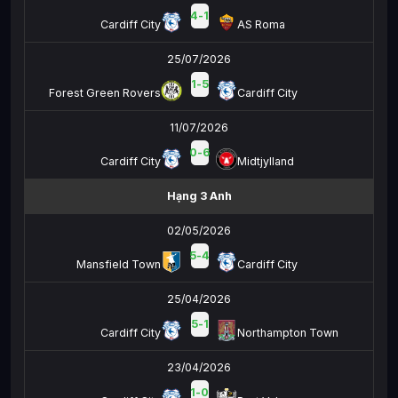
4
-
1
Cardiff City
AS Roma
25/07/2026
1
-
5
Forest Green Rovers
Cardiff City
11/07/2026
0
-
6
Cardiff City
Midtjylland
Hạng 3 Anh
02/05/2026
5
-
4
Mansfield Town
Cardiff City
25/04/2026
5
-
1
Cardiff City
Northampton Town
23/04/2026
1
-
0