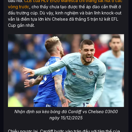
dấu hỏi.
CLB của HLV Enzo Maresca chỉ thắng sát nút ở các
vòng trước
, cho thấy chưa tạo được thế áp đảo cần thiết ở
đấu trường cúp. Dù vậy, kinh nghiệm và bản lĩnh knock-out
vẫn là điểm tựa lớn khi Chelsea đã thắng 5 trận tứ kết EFL
Cup gần nhất.
Nhận định soi kèo bóng đá Cardiff vs Chelsea 03h00
ngày 15/12/2025
Chiều ngược lại, Cardiff bước vào trận đấu với tâm thế của