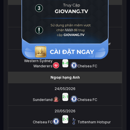
05/08/2026
0
-
1
Chelsea FC
Juventus
01/08/2026
1
-
2
Chelsea FC
Tottenham Hotspur
28/07/2026
Western Sydney
4
-
6
Wanderers
Chelsea FC
Ngoại hạng Anh
24/05/2026
2
-
1
Sunderland
Chelsea FC
20/05/2026
2
-
1
Chelsea FC
Tottenham Hotspur