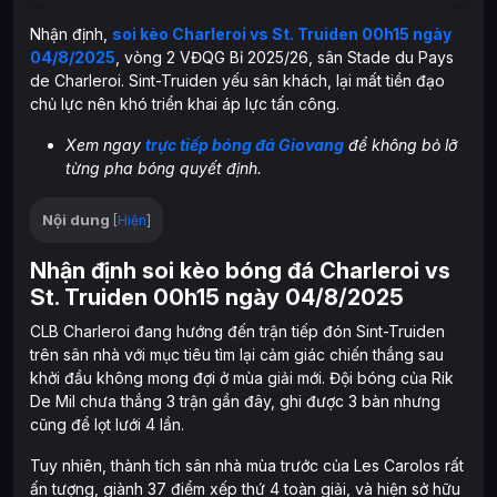
Nhận định,
soi kèo Charleroi vs St. Truiden 00h15 ngày
04/8/2025
, vòng 2 VĐQG Bỉ 2025/26, sân Stade du Pays
de Charleroi. Sint-Truiden yếu sân khách, lại mất tiền đạo
chủ lực nên khó triển khai áp lực tấn công.
Xem ngay
trực tiếp bóng đá Giovang
để không bỏ lỡ
từng pha bóng quyết định.
Nội dung
[
Hiện
]
Nhận định soi kèo bóng đá Charleroi vs
St. Truiden 00h15 ngày 04/8/2025
CLB Charleroi đang hướng đến trận tiếp đón Sint-Truiden
trên sân nhà với mục tiêu tìm lại cảm giác chiến thắng sau
khởi đầu không mong đợi ở mùa giải mới. Đội bóng của Rik
De Mil chưa thắng 3 trận gần đây, ghi được 3 bàn nhưng
cũng để lọt lưới 4 lần.
Tuy nhiên, thành tích sân nhà mùa trước của Les Carolos rất
ấn tượng, giành 37 điểm xếp thứ 4 toàn giải, và hiện sở hữu