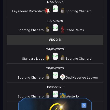
17/07/2026
3
-
1
Feyenoord Rotterdam
Sporting Charleroi
11/07/2026
2
-
2
Sporting Charleroi
Stade Reims
VĐQG Bỉ
24/05/2026
0
-
2
Standard Liege
Sporting Charleroi
20/05/2026
1
-
1
Sporting Charleroi
Oud Heverlee Leuven
16/05/2026
0
-
1
Sporting Charleroi
Westerlo
×
10/05/2026