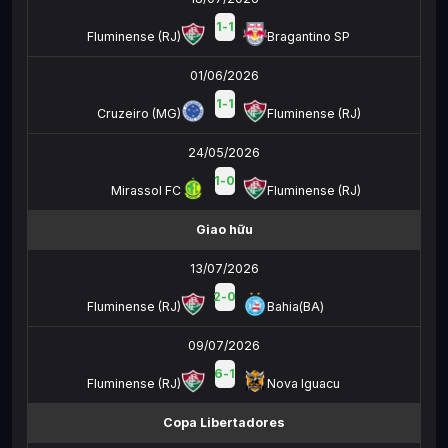
1
-
1
Fluminense (RJ)
Bragantino SP
01/06/2026
1
-
1
Cruzeiro (MG)
Fluminense (RJ)
24/05/2026
1
-
0
Mirassol FC
Fluminense (RJ)
Giao hữu
13/07/2026
2
-
0
Fluminense (RJ)
Bahia(BA)
09/07/2026
6
-
1
Fluminense (RJ)
Nova Iguacu
Copa Libertadores