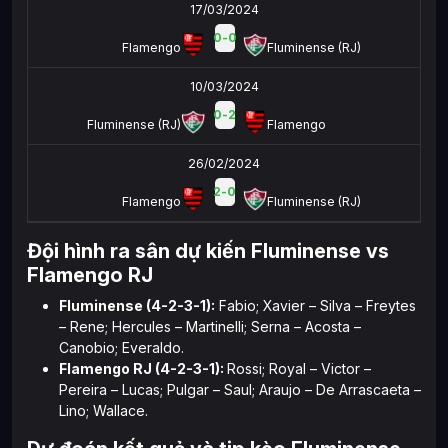
17/03/2024
0
-
0
Flamengo
Fluminense (RJ)
10/03/2024
0
-
2
Fluminense (RJ)
Flamengo
26/02/2024
2
-
0
Flamengo
Fluminense (RJ)
Đội hình ra sân dự kiến Fluminense vs
Flamengo RJ
Fluminense (4-2-3-1):
Fabio; Xavier – Silva – Freytes
– Rene; Hercules – Martinelli; Serna – Acosta –
Canobio; Everaldo.
Flamengo RJ (4-2-3-1):
Rossi; Royal – Victor –
Pereira – Lucas; Pulgar – Saul; Araujo – De Arrascaeta –
Lino; Wallace.