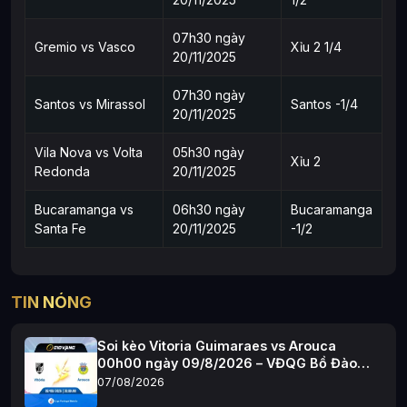
07h30 ngày
Gremio vs Vasco
Xỉu 2 1/4
20/11/2025
07h30 ngày
Santos vs Mirassol
Santos -1/4
20/11/2025
Vila Nova vs Volta
05h30 ngày
Xỉu 2
Redonda
20/11/2025
Bucaramanga vs
06h30 ngày
Bucaramanga
Santa Fe
20/11/2025
-1/2
TIN NÓNG
Soi kèo Vitoria Guimaraes vs Arouca
00h00 ngày 09/8/2026 – VĐQG Bồ Đào
Nha
07/08/2026