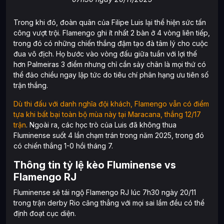
Trong khi đó, đoàn quân của Filipe Luis lại thể hiện sức tấn
công vượt trội. Flamengo ghi ít nhất 2 bàn ở 4 vòng liên tiếp,
trong đó có những chiến thắng đậm tạo đà tâm lý cho cuộc
đua vô địch. Họ bước vào vòng đấu giữa tuần với lợi thế
hơn Palmeiras 3 điểm nhưng chỉ cần sảy chân là mọi thứ có
thể đảo chiều ngay lập tức do tiêu chí phân hạng ưu tiên số
trận thắng.
Dù thi đấu với danh nghĩa đội khách, Flamengo vẫn có điểm
tựa khi bất bại toàn bộ mùa này tại Maracana, thắng 12/17
trận
. Ngoài ra, các học trò của Luis đã không thua
Fluminense suốt 4 lần chạm trán trong năm 2025, trong đó
có chiến thắng 1-0 hồi tháng 7.
Thông tin tỷ lệ kèo Fluminense vs
Flamengo RJ
Fluminense sẽ tái ngộ Flamengo RJ lúc 7h30 ngày 20/11
trong trận derby Rio căng thẳng với mọi sai lầm đều có thể
định đoạt cục diện.