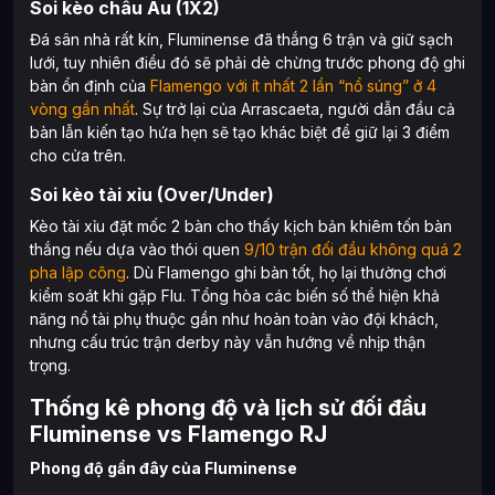
Soi kèo châu Âu (1X2)
Đá sân nhà rất kín, Fluminense đã thắng 6 trận và giữ sạch
lưới, tuy nhiên điều đó sẽ phải dè chừng trước phong độ ghi
bàn ổn định của
Flamengo với ít nhất 2 lần “nổ súng” ở 4
vòng gần nhất
. Sự trở lại của Arrascaeta, người dẫn đầu cả
bàn lẫn kiến tạo hứa hẹn sẽ tạo khác biệt để giữ lại 3 điểm
cho cửa trên.
Soi kèo tài xỉu (Over/Under)
Kèo tài xỉu đặt mốc 2 bàn cho thấy kịch bản khiêm tốn bàn
thắng nếu dựa vào thói quen
9/10 trận đối đầu không quá 2
pha lập công
. Dù Flamengo ghi bàn tốt, họ lại thường chơi
kiểm soát khi gặp Flu. Tổng hòa các biến số thể hiện khả
năng nổ tài phụ thuộc gần như hoàn toàn vào đội khách,
nhưng cấu trúc trận derby này vẫn hướng về nhịp thận
trọng.
Thống kê phong độ và lịch sử đối đầu
Fluminense vs Flamengo RJ
Phong độ gần đây của Fluminense