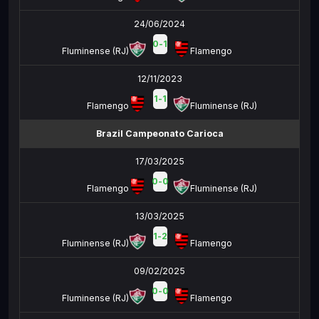
24/06/2024
0
-
1
Fluminense (RJ)
Flamengo
12/11/2023
1
-
1
Flamengo
Fluminense (RJ)
Brazil Campeonato Carioca
17/03/2025
0
-
0
Flamengo
Fluminense (RJ)
13/03/2025
1
-
2
Fluminense (RJ)
Flamengo
09/02/2025
0
-
0
Fluminense (RJ)
Flamengo