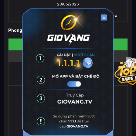
28/05/2026
3
-
1
Fluminense (RJ)
Deportivo La Guaira
×
Phong độ gần đây của Flamengo RJ
Thành tích gần đây của Flamengo
VĐQG Brazil
30/07/2026
1
-
1
Internacional (RS)
Flamengo
27/07/2026
1
-
1
Flamengo
Sao Paulo
23/07/2026
0
-
4
Chapecoense SC
Flamengo