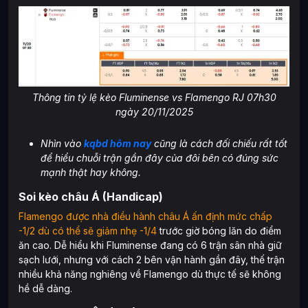
Thông tin tỷ lệ kèo Fluminense vs Flamengo RJ 07h30
ngày 20/11/2025
Nhìn vào
kqbd hôm nay
cũng là cách đối chiếu rất tốt
để hiểu chuỗi trận gần đây của đôi bên có đúng sức
mạnh thật hay không.
Soi kèo châu Á (Handicap)
Flamengo được nhà điều hành châu Á ấn định mức chấp
-1/2 dù có thể sẽ giảm nhẹ -1/4
trước giờ bóng lăn do điểm
ăn cao. Dễ hiểu khi Fluminense đang có 6 trận sân nhà giữ
sạch lưới, nhưng với cách 2 bên vận hành gần đây, thế trận
nhiều khả năng nghiêng về Flamengo dù thực tế sẽ không
hề dễ dàng.