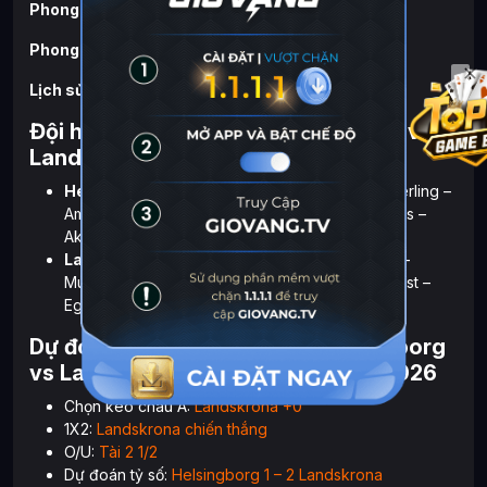
Phong độ gần đây của Helsingborg
Phong độ gần đây của Landskrona
Lịch sử đối đầu Helsingborg vs Landskrona
Đội hình ra sân dự kiến Helsingborg vs
Landskrona
Helsingborg (4-4-2):
Brattberg, Biten – Voelkerling –
Amadou – Bengtsson, Sadiku – Gigovic – Kjellnas –
Akimey, Johansson – Svensson.
Landskrona (4-1-4-1):
Pettersson, Weststrom –
Murbeck – Karlsson – Bruzelius, Perez, Bjorkqvist –
Egnell – Loukili – Capotondi, Hebibovic.
Dự đoán kết quả và tip kèo Helsingborg
vs Landskrona 00h00 ngày 12/6/2026
Chọn kèo châu Á:
Landskrona +0
1X2:
Landskrona chiến thắng
O/U:
Tài 2 1/2
Dự đoán tỷ số:
Helsingborg 1 – 2 Landskrona