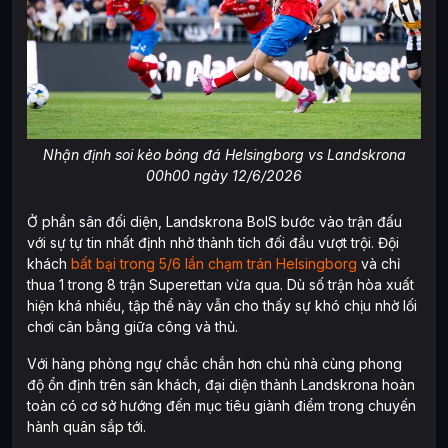
Nhận định soi kèo bóng đá Helsingborg vs Landskrona
00h00 ngày 12/6/2026
Ở phần sân đối diện, Landskrona BoIS bước vào trận đấu
với sự tự tin nhất định nhờ thành tích đối đầu vượt trội. Đội
khách
bất bại trong 5/6 lần chạm trán Helsingborg
và chỉ
thua 1 trong 8 trận Superettan vừa qua. Dù số trận hòa xuất
hiện khá nhiều, tập thể này vẫn cho thấy sự khó chịu nhờ lối
chơi cân bằng giữa công và thủ.
Với hàng phòng ngự chắc chắn hơn chủ nhà cùng phong
độ ổn định trên sân khách, đại diện thành Landskrona hoàn
toàn có cơ sở hướng đến mục tiêu giành điểm trong chuyến
hành quân sắp tới.