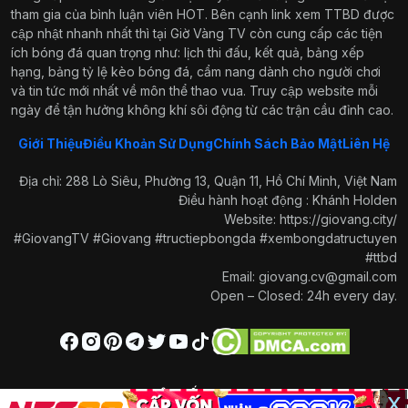
tham gia của bình luận viên HOT. Bên cạnh link xem TTBD được
cập nhật nhanh nhất thì tại Giờ Vàng TV còn cung cấp các tiện
ích bóng đá quan trọng như: lịch thi đấu, kết quả, bảng xếp
hạng, bảng tỷ lệ kèo bóng đá, cẩm nang dành cho người chơi
và tin tức mới nhất về môn thể thao vua. Truy cập website mỗi
ngày để tận hưởng không khí sôi động từ các trận cầu đỉnh cao.
Giới Thiệu
Điều Khoản Sử Dụng
Chính Sách Bảo Mật
Liên Hệ
Địa chỉ: 288 Lò Siêu, Phường 13, Quận 11, Hồ Chí Minh, Việt Nam
Điều hành hoạt động : Khánh Holden
Website:
https://giovang.city/
#GiovangTV #Giovang #tructiepbongda #xembongdatructuyen
#ttbd
Email:
giovang.cv@gmail.com
Open – Closed: 24h every day.
x
LIÊN KẾT NHANH