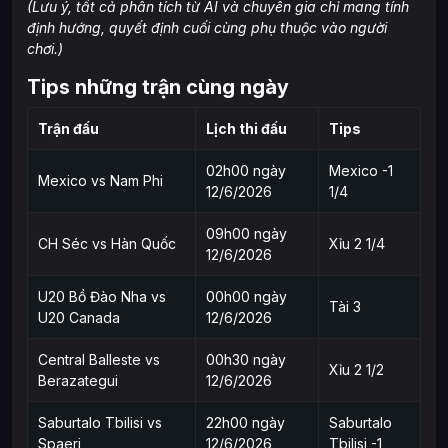
(Lưu ý, tất cả phân tích từ AI và chuyên gia chỉ mang tính
định hướng, quyết định cuối cùng phụ thuộc vào người
chơi.)
Tips những trận cùng ngày
Trận đấu
Lịch thi đấu
Tips
02h00 ngày
Mexico -1
Mexico vs Nam Phi
12/6/2026
1/4
09h00 ngày
CH Séc vs Hàn Quốc
Xỉu 2 1/4
12/6/2026
U20 Bồ Đào Nha vs
00h00 ngày
Tài 3
U20 Canada
12/6/2026
Central Balleste vs
00h30 ngày
Xỉu 2 1/2
Berazategui
12/6/2026
Saburtalo Tbilisi vs
22h00 ngày
Saburtalo
Spaeri
12/6/2026
Tbilisi -1