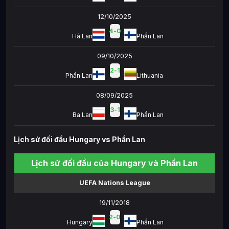
12/10/2025
4
-
0
Hà Lan
Phần Lan
09/10/2025
2
-
1
Phần Lan
Lithuania
08/09/2025
3
-
1
Ba Lan
Phần Lan
Lịch sử đối đầu Hungary vs Phần Lan
Lịch sử đối đầu của Hungary và Phần Lan
UEFA Nations League
19/11/2018
2
-
0
Hungary
Phần Lan