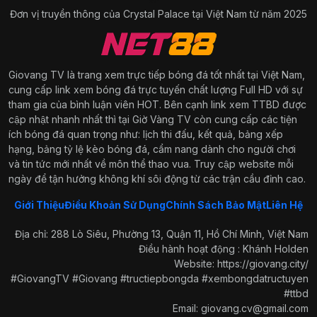
Đơn vị truyền thông của Crystal Palace tại Việt Nam từ năm 2025
Giovang TV là trang xem
trực tiếp bóng đá
tốt nhất tại Việt Nam,
cung cấp link xem bóng đá trực tuyến chất lượng Full HD với sự
tham gia của bình luận viên HOT. Bên cạnh link xem TTBD được
cập nhật nhanh nhất thì tại Giờ Vàng TV còn cung cấp các tiện
ích bóng đá quan trọng như: lịch thi đấu, kết quả, bảng xếp
hạng, bảng tỷ lệ kèo bóng đá, cẩm nang dành cho người chơi
và tin tức mới nhất về môn thể thao vua. Truy cập website mỗi
ngày để tận hưởng không khí sôi động từ các trận cầu đỉnh cao.
Giới Thiệu
Điều Khoản Sử Dụng
Chính Sách Bảo Mật
Liên Hệ
Địa chỉ: 288 Lò Siêu, Phường 13, Quận 11, Hồ Chí Minh, Việt Nam
Điều hành hoạt động : Khánh Holden
Website:
https://giovang.city/
#GiovangTV #Giovang #tructiepbongda #xembongdatructuyen
#ttbd
Email:
giovang.cv@gmail.com