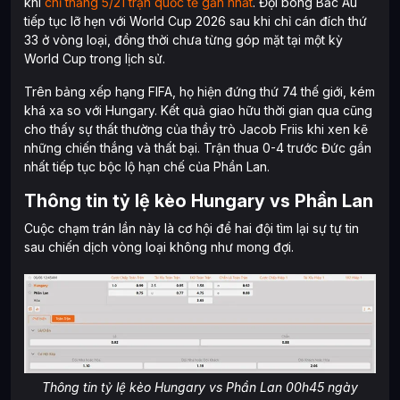
khi
chỉ thắng 5/21 trận quốc tế gần nhất
. Đội bóng Bắc Âu
tiếp tục lỡ hẹn với World Cup 2026 sau khi chỉ cán đích thứ
33 ở vòng loại, đồng thời chưa từng góp mặt tại một kỳ
World Cup trong lịch sử.
Trên bảng xếp hạng FIFA, họ hiện đứng thứ 74 thế giới, kém
khá xa so với Hungary. Kết quả giao hữu thời gian qua cũng
cho thấy sự thất thường của thầy trò Jacob Friis khi xen kẽ
những chiến thắng và thất bại. Trận thua 0-4 trước Đức gần
nhất tiếp tục bộc lộ hạn chế của Phần Lan.
Thông tin tỷ lệ kèo Hungary vs Phần Lan
Cuộc chạm trán lần này là cơ hội để hai đội tìm lại sự tự tin
sau chiến dịch vòng loại không như mong đợi.
Thông tin tỷ lệ kèo Hungary vs Phần Lan 00h45 ngày