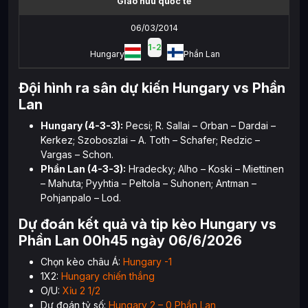
Giao hữu quốc tế
06/03/2014
1
-
2
Hungary
Phần Lan
Đội hình ra sân dự kiến Hungary vs Phần
Lan
Hungary (4-3-3):
Pecsi; R. Sallai – Orban – Dardai –
Kerkez; Szoboszlai – A. Toth – Schafer; Redzic –
Vargas – Schon.
Phần Lan (4-3-3):
Hradecky; Alho – Koski – Miettinen
– Mahuta; Pyyhtia – Peltola – Suhonen; Antman –
Pohjanpalo – Lod.
Dự đoán kết quả và tip kèo Hungary vs
Phần Lan 00h45 ngày 06/6/2026
Chọn kèo châu Á:
Hungary -1
1X2:
Hungary chiến thắng
O/U:
Xỉu 2 1/2
Dự đoán tỷ số:
Hungary 2 – 0 Phần Lan