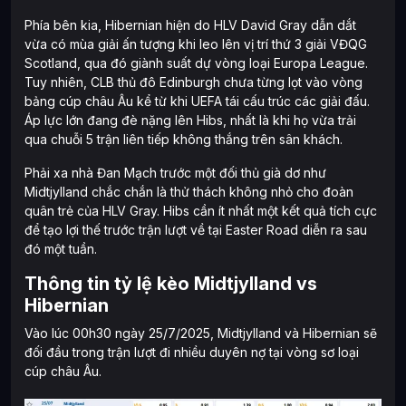
Phía bên kia, Hibernian hiện do HLV David Gray dẫn dắt
vừa có mùa giải ấn tượng khi leo lên vị trí thứ 3 giải VĐQG
Scotland, qua đó giành suất dự vòng loại Europa League.
Tuy nhiên, CLB thủ đô Edinburgh chưa từng lọt vào vòng
bảng cúp châu Âu kể từ khi UEFA tái cấu trúc các giải đấu.
Áp lực lớn đang đè nặng lên Hibs, nhất là khi họ vừa trải
qua chuỗi 5 trận liên tiếp không thắng trên sân khách.
Phải xa nhà Đan Mạch trước một đối thủ già dơ như
Midtjylland chắc chắn là thử thách không nhỏ cho đoàn
quân trẻ của HLV Gray. Hibs cần ít nhất một kết quả tích cực
để tạo lợi thế trước trận lượt về tại Easter Road diễn ra sau
đó một tuần.
Thông tin tỷ lệ kèo Midtjylland vs
Hibernian
Vào lúc 00h30 ngày 25/7/2025, Midtjylland và Hibernian sẽ
đối đầu trong trận lượt đi nhiều duyên nợ tại vòng sơ loại
cúp châu Âu.