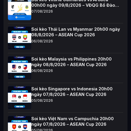
00h00 ngày 09/8/2026 – VĐQG Bồ Đào
Nha
07/08/2026
Soi kèo Thái Lan vs Myanmar 20h00 ngày
08/8/2026 – ASEAN Cup 2026
06/08/2026
Soi kèo Malaysia vs Philippines 20h00
ngày 08/8/2026 – ASEAN Cup 2026
06/08/2026
Soi kèo Singapore vs Indonesia 20h00
ngày 07/8/2026 – ASEAN Cup 2026
05/08/2026
Soi kèo Việt Nam vs Campuchia 20h00
ngày 07/8/2026 – ASEAN Cup 2026
05/08/2026