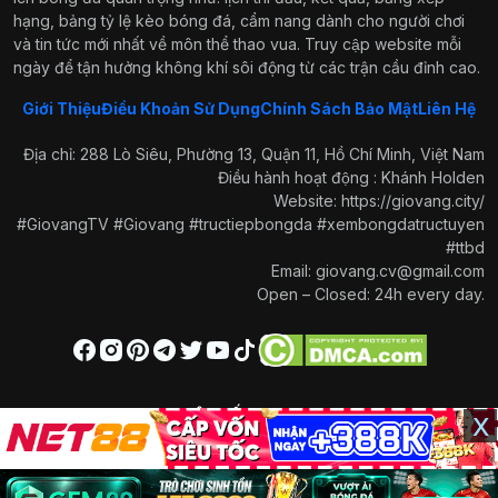
hạng, bảng tỷ lệ kèo bóng đá, cẩm nang dành cho người chơi
và tin tức mới nhất về môn thể thao vua. Truy cập website mỗi
ngày để tận hưởng không khí sôi động từ các trận cầu đỉnh cao.
Giới Thiệu
Điều Khoản Sử Dụng
Chính Sách Bảo Mật
Liên Hệ
Địa chỉ: 288 Lò Siêu, Phường 13, Quận 11, Hồ Chí Minh, Việt Nam
Điều hành hoạt động : Khánh Holden
Website:
https://giovang.city/
#GiovangTV #Giovang #tructiepbongda #xembongdatructuyen
#ttbd
Email:
giovang.cv@gmail.com
Open – Closed: 24h every day.
x
LIÊN KẾT NHANH
Trang Chủ
Nhận định
Kinh Nghiệm
Tin Bóng Đá