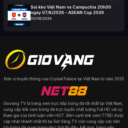
Soi kèo Việt Nam vs Campuchia 20h00
ngày 07/8/2026 – ASEAN Cup 2026
05/08/2026
Đơn vị truyền thông của Crystal Palace tại Việt Nam từ năm 2025
Giovang TV là trang xem
trực tiếp bóng đá
tốt nhất tại Việt Nam,
cung cấp link xem bóng đá trực tuyến chất lượng Full HD với sự
tham gia của bình luận viên HOT. Bên cạnh link xem TTBD được
cập nhật nhanh nhất thì tại Giờ Vàng TV còn cung cấp các tiện
ích bóng đá quan trọng như: lịch thi đấu, kết quả, bảng xếp