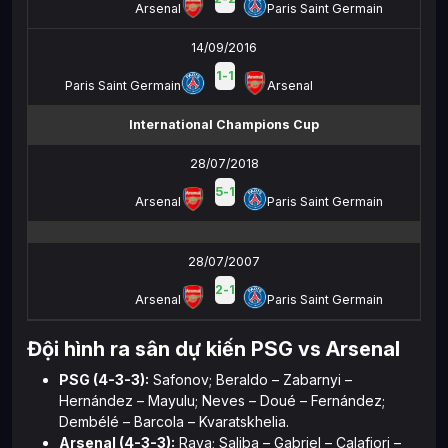
Arsenal
Paris Saint Germain
14/09/2016
1
-
1
Paris Saint Germain
Arsenal
International Champions Cup
28/07/2018
5
-
1
Arsenal
Paris Saint Germain
28/07/2007
2
-
1
Arsenal
Paris Saint Germain
Đội hình ra sân dự kiến PSG vs Arsenal
PSG (4-3-3):
Safonov; Beraldo – Zabarnyi –
Hernández – Mayulu; Neves – Doué – Fernández;
Dembélé – Barcola – Kvaratskhelia.
Arsenal (4-3-3):
Raya; Saliba – Gabriel – Calafiori –