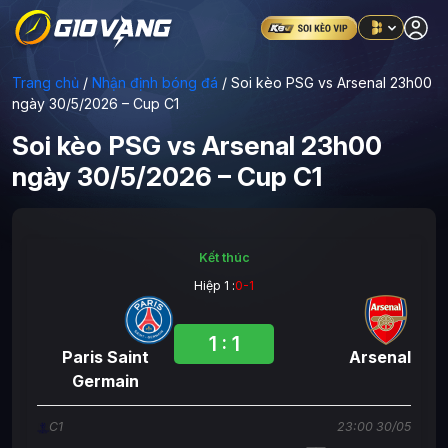
Trang chủ
/
Nhận định bóng đá
/
Soi kèo PSG vs Arsenal 23h00
ngày 30/5/2026 – Cup C1
Soi kèo PSG vs Arsenal 23h00
ngày 30/5/2026 – Cup C1
Kết thúc
Hiệp 1 :
0
-
1
1
:
1
Paris Saint
Arsenal
Germain
C1
23:00
30/05