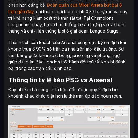
chắn hơn đáng kể.
Đoàn quân của Mikel Arteta bất bại 6
trận gần đây
, chỉ thủng lưới trung bình 0.33 bàn/trận và duy
trì khả năng kiểm soát thế trận rất tốt. Tại Champions
League mùa này, họ sở hữu thống kê ấn tượng với 23 bàn
thắng và chỉ 4 lần thủng lưới ở giai đoạn League Stage.
Thành tích sân khách của Arsenal cũng cực kỳ ổn định khi
không thua ở 90% số trận xa nhà trên mọi đấu trường. Sự
cân bằng giữa kiểm soát bóng, pressing và phòng ngự
giúp đại diện Bắc London trở thành đối thủ rất khó bị đánh
bại trong các trận cầu đỉnh cao.
Thông tin tỷ lệ kèo PSG vs Arsenal
Đây nhiều khả năng sẽ là trận đấu được quyết định bởi
khoảnh khắc khác biệt hơn là thế trận áp đảo hoàn toàn.