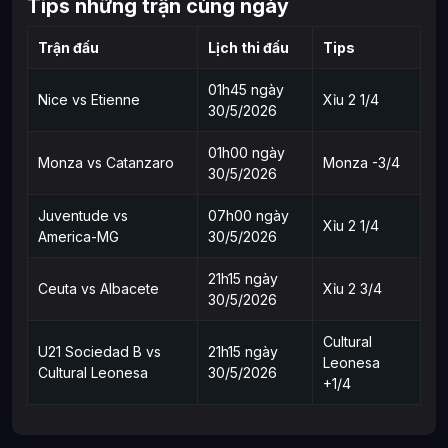
Tips những trận cùng ngày
Trận đấu
Lịch thi đấu
Tips
01h45 ngày
Nice vs Etienne
Xỉu 2 1/4
30/5/2026
01h00 ngày
Monza vs Catanzaro
Monza -3/4
30/5/2026
Juventude vs
07h00 ngày
Xỉu 2 1/4
America-MG
30/5/2026
21h15 ngày
Ceuta vs Albacete
Xỉu 2 3/4
30/5/2026
Cultural
U21 Sociedad B vs
21h15 ngày
Leonesa
Cultural Leonesa
30/5/2026
+1/4