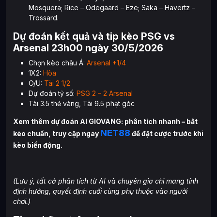
Mosquera; Rice – Odegaard – Eze; Saka – Havertz –
Trossard.
Dự đoán kết quả và tip kèo PSG vs
Arsenal 23h00 ngày 30/5/2026
Chọn kèo châu Á:
Arsenal +1/4
1X2:
Hòa
O/U:
Tài 2 1/2
Dự đoán tỷ số:
PSG 2 – 2 Arsenal
Tài 3.5 thẻ vàng, Tài 9.5 phạt góc
Xem thêm dự đoán AI GIOVANG: phân tích nhanh – bắt
NET88
kèo chuẩn, truy cập ngay
để đặt cược trước khi
kèo biến động.
(Lưu ý, tất cả phân tích từ AI và chuyên gia chỉ mang tính
định hướng, quyết định cuối cùng phụ thuộc vào người
chơi.)