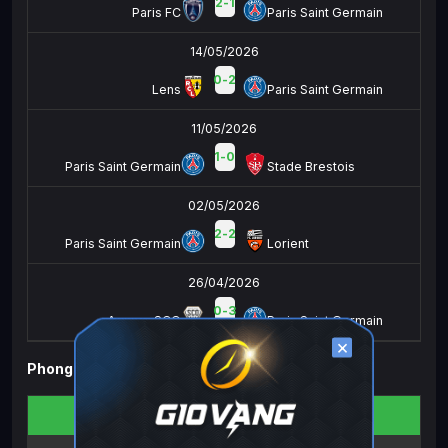
2
-
1
Paris FC
Paris Saint Germain
14/05/2026
0
-
2
Lens
Paris Saint Germain
11/05/2026
1
-
0
Paris Saint Germain
Stade Brestois
02/05/2026
2
-
2
Paris Saint Germain
Lorient
26/04/2026
0
-
3
Angers SCO
Paris Saint Germain
×
Phong độ gần đây của Arsenal
Thành tích gần đây của Arsenal