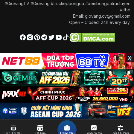
#GiovangTV #Giovang #tructiepbongda #xembongdatructuyen
#ttbd
Email:
giovang.cv@gmail.com
Open – Closed: 24h every day.
x
LIÊN KẾT NHANH
Trang Chủ
Nhận định
Kinh Nghiệm
Tin Bóng Đá
Top Nhà Cái
Đổi Thưởng
Copyright © 2026 GioVang, All rights reserved.
Lịch Thi Đấu
Kết Quả
Trang Chủ
Top Nhà Cái
Đổi Thưởng