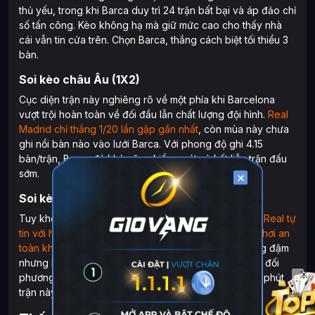
thủ yếu, trong khi Barca duy trì 24 trận bất bại và áp đảo chỉ
số tấn công. Kèo không hạ mà giữ mức cao cho thấy nhà
cái vẫn tin cửa trên. Chọn Barca, thắng cách biệt tối thiểu 3
bàn.
Soi kèo châu Âu (1X2)
Cục diện trận này nghiêng rõ về một phía khi Barcelona
vượt trội hoàn toàn về đối đầu lẫn chất lượng đội hình.
Real
Madrid chỉ thắng 1/20 lần gặp gần nhất
, còn mùa này chưa
ghi nổi bàn nào vào lưới Barca. Với phong độ ghi 4.15
bàn/trận, Barca đủ khả năng kiểm soát và kết liễu trận đấu
sớm.
×
Soi kèo tài xỉu (Over/Under)
Tuy không được đánh giá cao hơn Barcelona nhưng
Real tự
tin với hàng thủ giữ sạch lưới 5 trận và có xu hướng chơi an
toàn khi gặp đối thủ mạnh
. Có thể Barca thường thắng đậm
nhưng không phải trận nào cũng vượt mốc cao trước đối
phương không muốn đôi công. Kịch bản hợp lý là 90 phút
trận này không vượt mức tài xỉu 3 1/2 bàn.