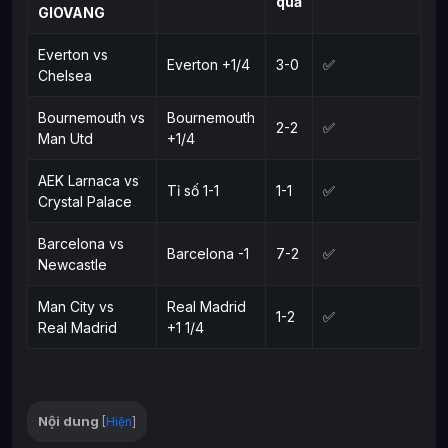
quả
GIOVANG
Everton vs
Everton +1/4
3-0
✅
Chelsea
Bournemouth vs
Bournemouth
2-2
✅
Man Utd
+1/4
AEK Larnaca vs
Tỉ số 1-1
1-1
✅
Crystal Palace
Barcelona vs
Barcelona -1
7-2
✅
Newcastle
Man City vs
Real Madrid
1-2
✅
Real Madrid
+1 1/4
Nội dung
[
Hiện
]