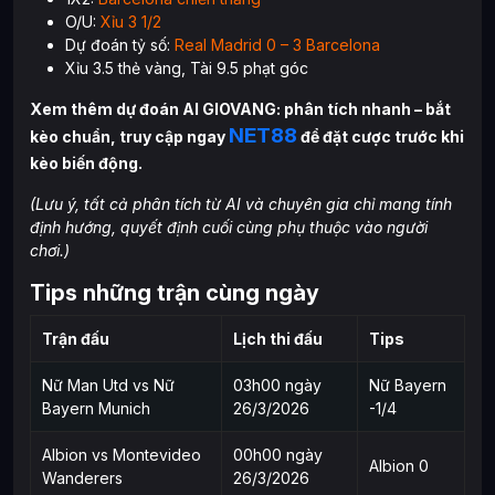
O/U:
Xỉu 3 1/2
Dự đoán tỷ số:
Real Madrid 0 – 3 Barcelona
Xỉu 3.5 thẻ vàng, Tài 9.5 phạt góc
Xem thêm dự đoán AI GIOVANG: phân tích nhanh – bắt
NET88
kèo chuẩn, truy cập ngay
để đặt cược trước khi
kèo biến động.
(Lưu ý, tất cả phân tích từ AI và chuyên gia chỉ mang tính
định hướng, quyết định cuối cùng phụ thuộc vào người
chơi.)
Tips những trận cùng ngày
Trận đấu
Lịch thi đấu
Tips
Nữ Man Utd vs Nữ
03h00 ngày
Nữ Bayern
Bayern Munich
26/3/2026
-1/4
Albion vs Montevideo
00h00 ngày
Albion 0
Wanderers
26/3/2026