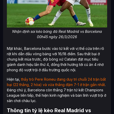
Nhận định soi kèo bóng đá Real Madrid vs Barcelona
00h45 ngày 26/3/2026
Mặt khác, Barcelona bước vào tứ kết với vị thế cửa trên rõ
rệt khi dẫn đầu vòng bảng với 16/18 điểm. Sau thất bại ở
chung kết mùa trước, đội bóng xứ Catalan đặt mục tiêu
giành danh hiệu lần thứ 4, đồng thời hướng tới cú ăn 4 nhờ
phong độ vượt trội ở đấu trường quốc nội.
Hiện tại,
thầy trò Pere Romeu đang duy trì chuỗi 24 trận bất
bại (22 thắng, 2 hòa) và vừa thắng đậm 7-1 ở trận gần nhất
.
Đáng chú ý, Barcelona còn thắng 7 trận tứ kết Champions
League liên tiếp, thể hiện kinh nghiệm và bản lĩnh vượt trội ở
sân chơi châu lục.
Thông tin tỷ lệ kèo Real Madrid vs