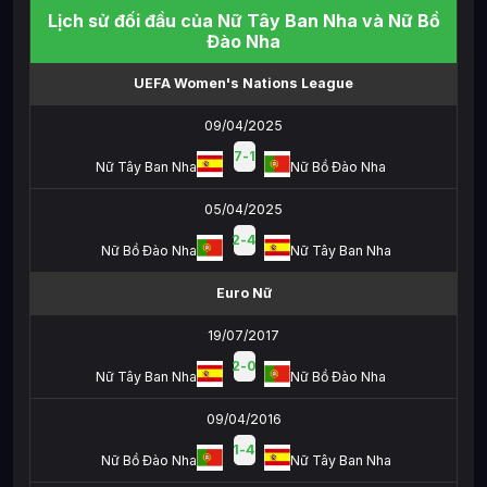
Lịch sử đối đầu của Nữ Tây Ban Nha và Nữ Bồ
Đào Nha
UEFA Women's Nations League
09/04/2025
7
-
1
Nữ Tây Ban Nha
Nữ Bồ Đào Nha
05/04/2025
2
-
4
Nữ Bồ Đào Nha
Nữ Tây Ban Nha
Euro Nữ
19/07/2017
2
-
0
Nữ Tây Ban Nha
Nữ Bồ Đào Nha
09/04/2016
1
-
4
Nữ Bồ Đào Nha
Nữ Tây Ban Nha