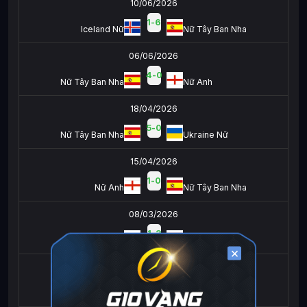
10/06/2026
1
-
6
Iceland Nữ
Nữ Tây Ban Nha
06/06/2026
4
-
0
Nữ Tây Ban Nha
Nữ Anh
18/04/2026
5
-
0
Nữ Tây Ban Nha
Ukraine Nữ
15/04/2026
1
-
0
Nữ Anh
Nữ Tây Ban Nha
08/03/2026
1
-
3
Ukraine Nữ
Nữ Tây Ban Nha
×
04/03/2026
3
-
0
Nữ Tây Ban Nha
Iceland Nữ