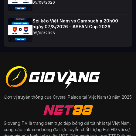
05/08/2026
Soi kèo Việt Nam vs Campuchia 20h00
ngày 07/8/2026 – ASEAN Cup 2026
05/08/2026
Đơn vị truyền thông của Crystal Palace tại Việt Nam từ năm 2025
Giovang TV là trang xem
trực tiếp bóng đá
tốt nhất tại Việt Nam,
cung cấp link xem bóng đá trực tuyến chất lượng Full HD với sự
tham gia của bình luận viên HOT. Bên cạnh link xem TTBD được