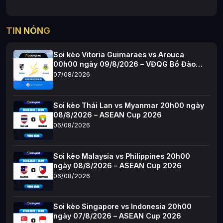
TIN NÓNG
Soi kèo Vitoria Guimaraes vs Arouca
00h00 ngày 09/8/2026 – VĐQG Bồ Đào
Nha
07/08/2026
Soi kèo Thái Lan vs Myanmar 20h00 ngày
08/8/2026 – ASEAN Cup 2026
06/08/2026
Soi kèo Malaysia vs Philippines 20h00
ngày 08/8/2026 – ASEAN Cup 2026
06/08/2026
Soi kèo Singapore vs Indonesia 20h00
ngày 07/8/2026 – ASEAN Cup 2026