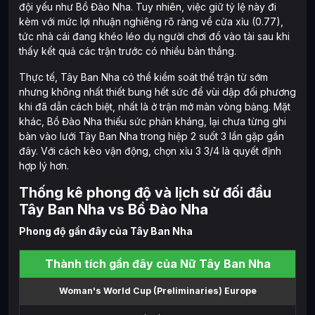
đội yếu như Bồ Đào Nha. Tuy nhiên, việc giữ tỷ lệ này đi
kèm với mức lợi nhuận nghiêng rõ ràng về cửa xỉu (0.77),
tức nhà cái đang khéo léo dụ người chơi đổ vào tài sau khi
thấy kết quả các trận trước có nhiều bàn thắng.
Thực tế, Tây Ban Nha có thể kiểm soát thế trận từ sớm
nhưng không nhất thiết bung hết sức để vùi dập đối phương
khi đã dẫn cách biệt, nhất là ở trận mở màn vòng bảng. Mặt
khác, Bồ Đào Nha thiếu sức phản kháng, lại chưa từng ghi
bàn vào lưới Tây Ban Nha trong hiệp 2 suốt 3 lần gặp gần
đây. Với cách kèo vận động, chọn xỉu 3 3/4 là quyết định
hợp lý hơn.
Thống kê phong độ và lịch sử đối đầu
Tây Ban Nha vs Bồ Đào Nha
Phong độ gần đây của Tây Ban Nha
Thành tích gần đây của Nữ Tây Ban Nha
Woman's World Cup (Preliminaries) Europe