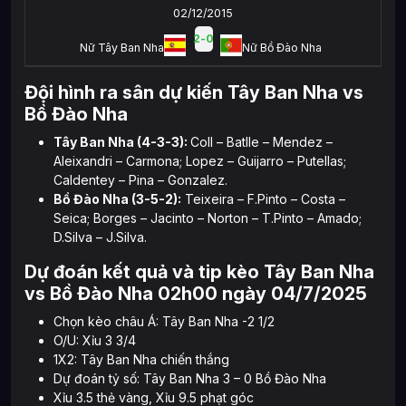
02/12/2015
2
-
0
Nữ Tây Ban Nha
Nữ Bồ Đào Nha
Đội hình ra sân dự kiến Tây Ban Nha vs
Bồ Đào Nha
Tây Ban Nha (4-3-3):
Coll – Batlle – Mendez –
Aleixandri – Carmona; Lopez – Guijarro – Putellas;
Caldentey – Pina – Gonzalez.
Bồ Đào Nha (3-5-2):
Teixeira – F.Pinto – Costa –
Seica; Borges – Jacinto – Norton – T.Pinto – Amado;
D.Silva – J.Silva.
Dự đoán kết quả và tip kèo Tây Ban Nha
vs Bồ Đào Nha 02h00 ngày 04/7/2025
Chọn kèo châu Á: Tây Ban Nha -2 1/2
O/U: Xỉu 3 3/4
1X2: Tây Ban Nha chiến thắng
Dự đoán tỷ số: Tây Ban Nha 3 – 0 Bồ Đào Nha
Xỉu 3.5 thẻ vàng, Xỉu 9.5 phạt góc